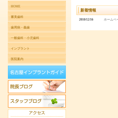
HOME
新着情報
審美歯科
2010/12/16
ホームペ
歯周病・義歯
一般歯科・小児歯科
インプラント
医院案内