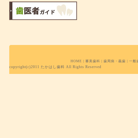
HOME
|
審美歯科
|
歯周病・義歯
|
一般
copyright(c)2011 たかはし歯科 All Rights Reserved